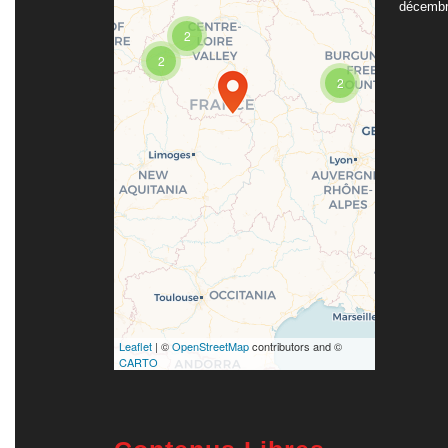
décembr
Travelers' Map is
2
loading...
2
If you see this after your
page is loaded
2
completely, leafletJS
files are missing.
Leaflet
| ©
OpenStreetMap
contributors and ©
CARTO