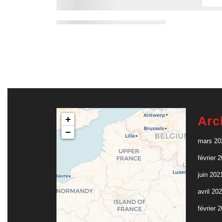
+
Arc
−
mars 20
février 
juin 202
avril 20
février 