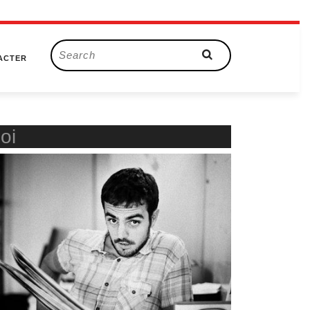
Search
ACTER
for:
oi