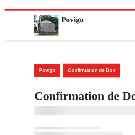
Skip
Povigo
to
content
Povigo
Confirmation de Don
Confirmation de D