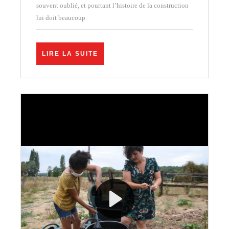
redevenait
souvent oublié, et pourtant l’histoire de la construction
un
lui doit beaucoup
matériau
de
LIRE
LIRE LA SUITE
construction
LA
SUITE
incontournab
?
(épisode
bonus)