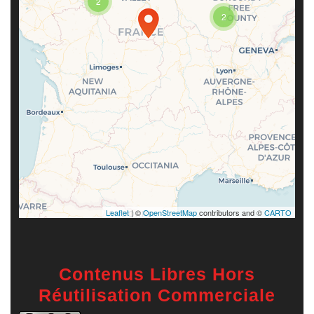
2
If you see this after your page is
loaded completely, leafletJS files
2
are missing.
Leaflet
| ©
OpenStreetMap
contributors and ©
CARTO
Contenus Libres Hors
Réutilisation Commerciale