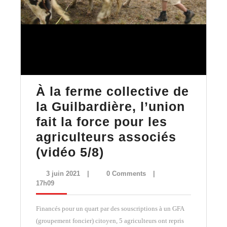
À la ferme collective de
la Guilbardière, l’union
fait la force pour les
agriculteurs associés
À
(vidéo 5/8)
la
3
3 juin 2021
|
0 Comments
|
ferme
juin
17h09
2021
collective
Financés pour un quart par des souscriptions à un GFA
de
(groupement foncier) citoyen, 5 agriculteurs ont repris