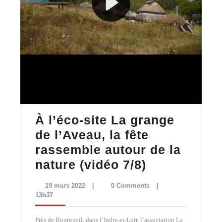
À l’éco-site La grange
de l’Aveau, la fête
rassemble autour de la
À
nature (vidéo 7/8)
l’éco-
19
19 mars 2022
|
0 Comments
|
site
mars
13h37
2022
La
Près de Bourgueil, dans l’Indre-et-Loir, l’association La