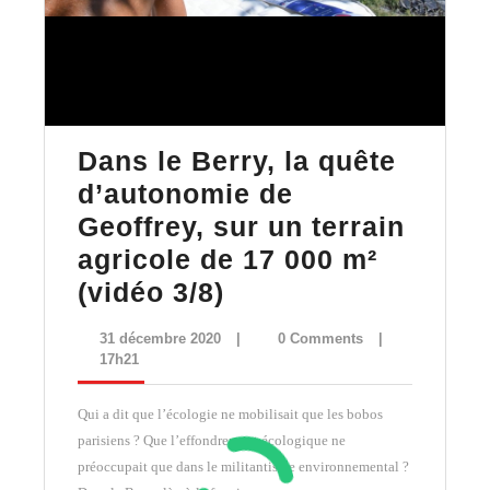
Dans le Berry, la quête
d’autonomie de
Geoffrey, sur un terrain
agricole de 17 000 m²
Dans
(vidéo 3/8)
le
31
31 décembre 2020
|
0 Comments
|
Berry,
décembre
17h21
2020
la
Qui a dit que l’écologie ne mobilisait que les bobos
quête
parisiens ? Que l’effondrement écologique ne
d’autonomie
préoccupait que dans le militantisme environnemental ?
de