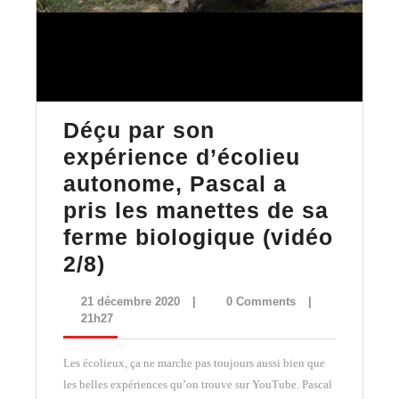
Déçu par son
expérience d’écolieu
autonome, Pascal a
pris les manettes de sa
ferme biologique (vidéo
Déçu
2/8)
par
21
21 décembre 2020
|
0 Comments
|
son
décembre
21h27
2020
expérience
Les écolieux, ça ne marche pas toujours aussi bien que
d’écolieu
les belles expériences qu’on trouve sur YouTube. Pascal
autonome,