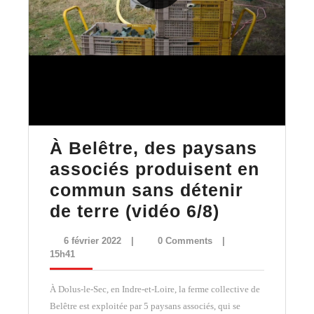
À Belêtre, des paysans
associés produisent en
commun sans détenir
À
de terre (vidéo 6/8)
Belêtre,
6
6 février 2022
|
0 Comments
|
des
février
15h41
2022
paysans
À Dolus-le-Sec, en Indre-et-Loire, la ferme collective de
associés
Belêtre est exploitée par 5 paysans associés, qui se