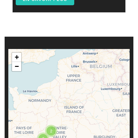
+
−
2
Travelers' Map is loading...