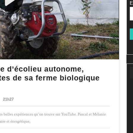
E
e d’écolieu autonome,
tes de sa ferme biologique
21h27
les belles expériences qu’on trouve sur YouTube. Pascal et Mélanie
ire et énergétique,