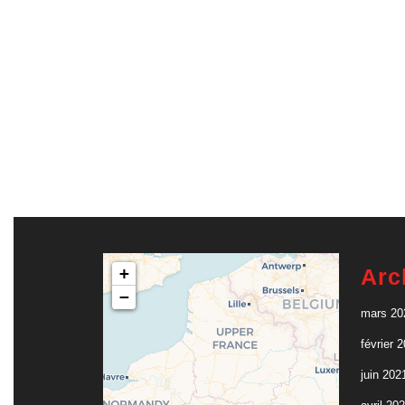
+
Arc
−
mars 20
février 
juin 202