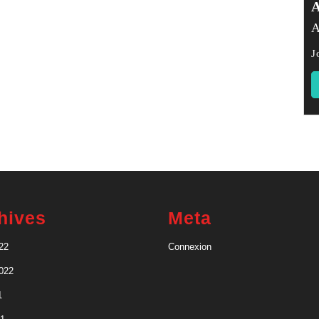
A
J
hives
Meta
22
Connexion
2022
1