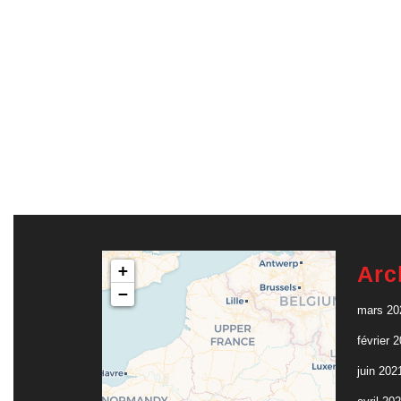
+
Arc
−
mars 20
février 
juin 202