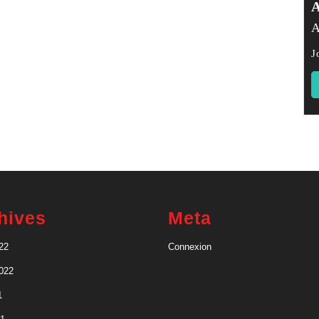
A
J
hives
Meta
22
Connexion
2022
1