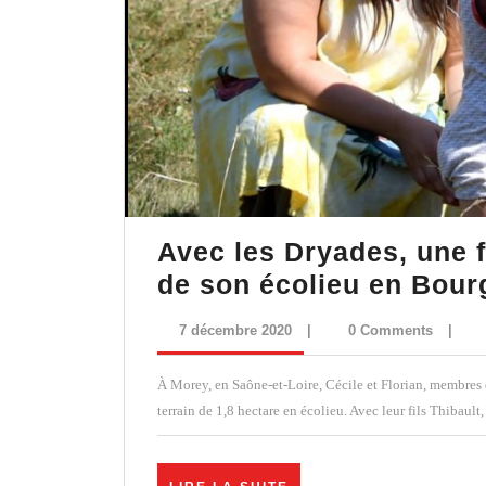
Avec les Dryades, une 
de son écolieu en Bour
7
7 décembre 2020
|
0 Comments
|
décembre
2020
À Morey, en Saône-et-Loire, Cécile et Florian, membres
terrain de 1,8 hectare en écolieu. Avec leur fils Thibault,