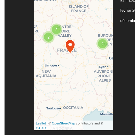
avril 20
février 
décembr
Travelers' Map is
2
loading...
2
If you see this after your
page is loaded
2
completely, leafletJS
files are missing.
Leaflet
| ©
OpenStreetMap
contributors and ©
CARTO