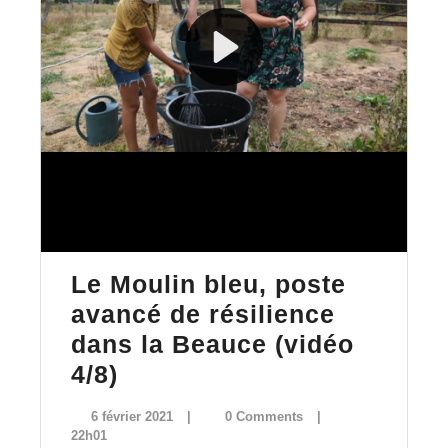
Le Moulin bleu, poste
avancé de résilience
dans la Beauce (vidéo
Le
4/8)
Moulin
6
6 février 2021
|
0 Comments
|
bleu,
février
22h01